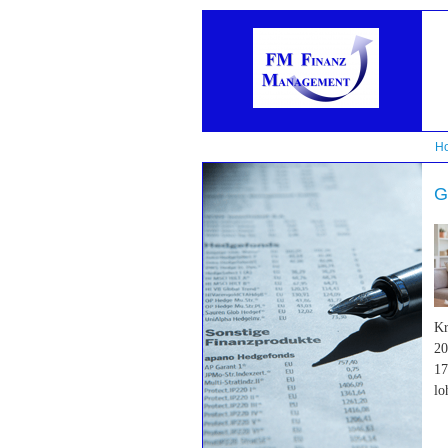
H
G
Kr
20
17
lo