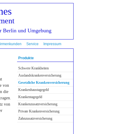
hes
ment
für Berlin und Umgebung
Firmenkunden
Service
Impressum
Produkte
Schwe­re Krank­hei­ten
Auslandskrankenversicherung
nt
Gesetzliche Kranken­ver­si­che­rung
e von
Krankenhaustagegeld
n die
Krankentagegeld
tragen.
atz von
Kranken­zusatz­ver­si­che­rung
er
Private Kranken­ver­si­che­rung
Zahn­zu­satz­ver­si­che­rung