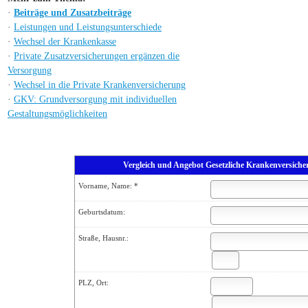
·
Beiträge und Zusatzbeiträge
·
Leistungen und Leistungsunterschiede
·
Wechsel der Krankenkasse
·
Private Zusatzversicherungen ergänzen die
Versorgung
·
Wechsel in die Private Kranken­ver­si­che­rung
·
GKV: Grundversorgung mit individuellen
Gestaltungsmöglichkeiten
Vergleich und Angebot Gesetzliche Kranken­ver­si­che
Vorname, Name: *
Geburts­datum:
Straße, Hausnr.:
PLZ, Ort: