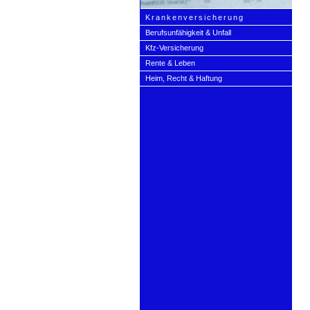
Kranken­ver­si­che­rung
Berufs­unfähig­keit & Unfall
Kfz-Versicherung
Rente & Leben
Heim, Recht & Haftung