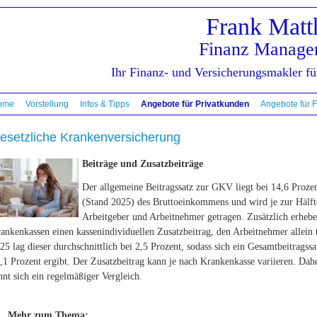
Frank Matt
Finanz Manage
Ihr Finanz- und Ver­sicherungs­makler 
ome
Vorstellung
Infos & Tipps
Angebote für Privatkunden
Angebote für 
esetzliche Kranken­ver­si­che­rung
Beiträge und Zusatzbeiträge
Der allgemeine Beitragssatz zur GKV liegt bei 14,6 Proze
(Stand 2025) des Bruttoeinkommens und wird je zur Hälft
Arbeitgeber und Arbeitnehmer getragen. Zusätzlich erhebe
ankenkassen einen kassenindividuellen Zusatzbeitrag, den Arbeitnehmer allein 
25 lag dieser durchschnittlich bei 2,5 Prozent, sodass sich ein Gesamtbeitragss
,1 Prozent ergibt. Der Zusatzbeitrag kann je nach Krankenkasse variieren. Dah
hnt sich ein regelmäßiger Vergleich.
Mehr zum Thema: